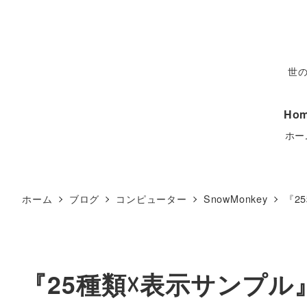
世
Ho
ホー
ホーム
ブログ
コンピューター
SnowMonkey
『25
『25種類☓表示サンプル』Sn