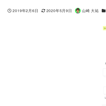
カ
2019年2月6日
2020年5月9日
山崎 大祐
投稿日
更新日
著
者