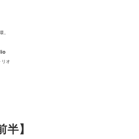
環。
lio
ォリオ
【前半】