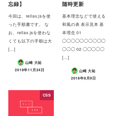
忘録】
随時更新
今回は、rellax.jsを使
基本理念などで使える
った手順書です。 な
和風の表 表示見本 基
お、rellax.jsを使わな
本理念 01
くても以下の手順は大
◯◯◯◯◯◯◯◯◯◯
[…]
◯◯◯ 02 ◯◯◯◯◯
[…]
山崎 大祐
2018年11月24日
山崎 大祐
2018年8月9日
CSS