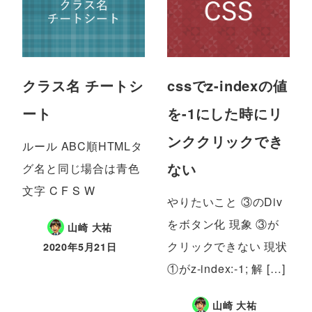
クラス名 チートシ
cssでz-indexの値
ート
を-1にした時にリ
ンククリックでき
ルール ABC順HTMLタ
ない
グ名と同じ場合は青色
文字 C F S W
やりたいこと ③のDiv
をボタン化 現象 ③が
山崎 大祐
クリックできない 現状
2020年5月21日
①がz-index:-1; 解 […]
山崎 大祐