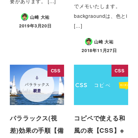
要があります。 […]
でメモいたします。
backgraoundは、色とi
山崎 大祐
[…]
2019年3月20日
山崎 大祐
2018年11月27日
CSS
CSS
パララックス(視
コピペで使える和
差)効果の手順【備
風の表【CSS】※