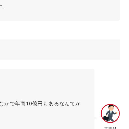
す。
なかで年商10億円もあるなんてか
営業M