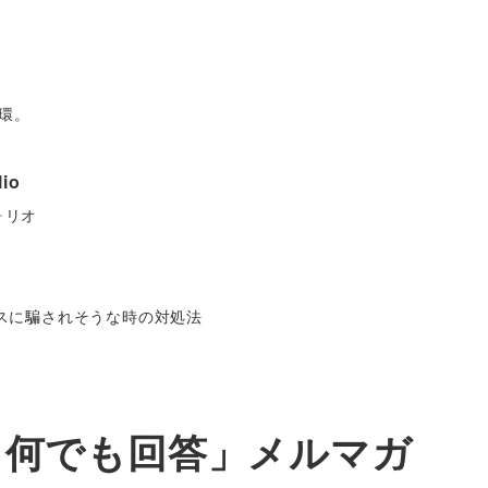
環。
lio
ォリオ
ネスに騙されそうな時の対処法
問＆何でも回答」メルマガ