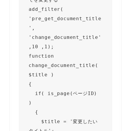
add_filter( 
'pre_get_document_title
', 
'change_document_title' 
,10 ,1);

function 
change_document_title( 
$title )

{

  if( is_page(ページID) 
)

  {

    $title = '変更したい
タイトル';
