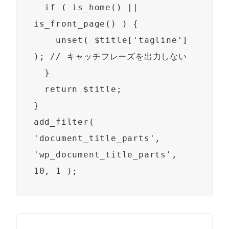
  if ( is_home() || 
is_front_page() ) {

    unset( $title['tagline'] 
); // キャッチフレーズを出力しない

  }

  return $title;

}

add_filter( 
'document_title_parts', 
'wp_document_title_parts', 
10, 1 );