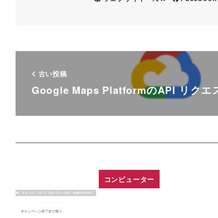
古い投稿
Google Maps PlatformのAPI リク
コンピューター