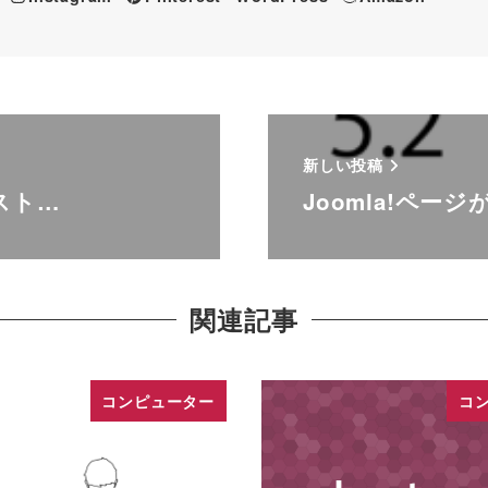
新しい投稿
エスト…
Joomla!ペー
関連記事
コンピューター
コ