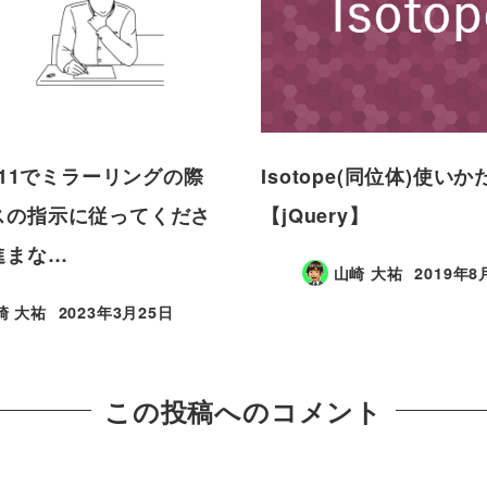
ws11でミラーリングの際
Isotope(同位体)使い
スの指示に従ってくださ
【jQuery】
進まな…
山崎 大祐
2019年8
崎 大祐
2023年3月25日
この投稿へのコメント